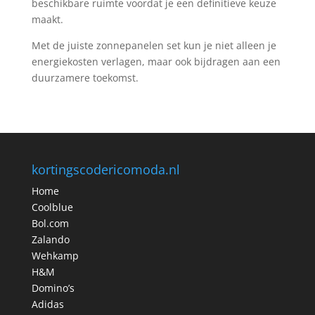
beschikbare ruimte voordat je een definitieve keuze
maakt.
Met de juiste zonnepanelen set kun je niet alleen je
energiekosten verlagen, maar ook bijdragen aan een
duurzamere toekomst.
kortingscodericomoda.nl
Home
Coolblue
Bol.com
Zalando
Wehkamp
H&M
Domino’s
Adidas