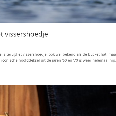
t vissershoedje
e is terugHet vissershoedje, ook wel bekend als de bucket hat, maa
conische hoofddeksel uit de jaren ’60 en ’70 is weer helemaal hip