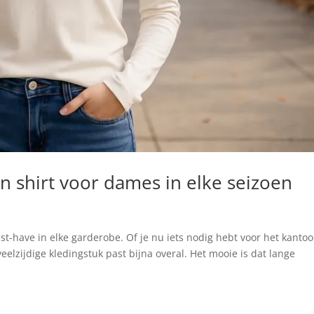
 shirt voor dames in elke seizoen
-have in elke garderobe. Of je nu iets nodig hebt voor het kantoo
veelzijdige kledingstuk past bijna overal. Het mooie is dat lange