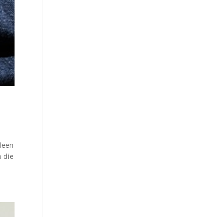
lleen
n die