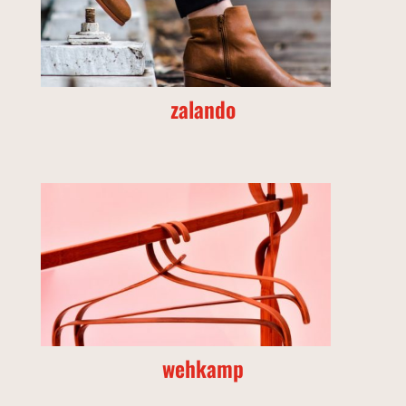
zalando
wehkamp