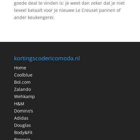
goede deal te vinden is: je weet dan zeker dat je niet
teveel betaalt voor je nieuwe Le Creuset pannen of
ander keukengerei.
kortingscodericomoda.nl
Home
Coolblue
Bol.com
Zalando
Wehkamp
H&M
Domino’s
Adidas
Douglas
Body&Fit
Bonprix