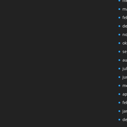
me
ma
fe
de
no
ok
se
au
ju
ju
me
ap
fe
ja
de