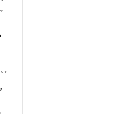
 en
e
 die
ag
t