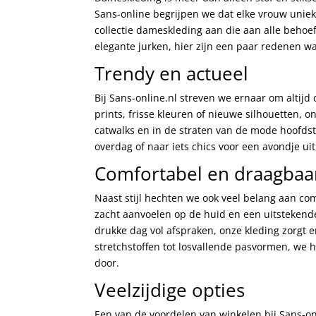
Sans-online begrijpen we dat elke vrouw uniek
collectie dameskleding aan die aan alle behoe
elegante jurken, hier zijn een paar redenen wa
Trendy en actueel
Bij Sans-online.nl streven we ernaar om altij
prints, frisse kleuren of nieuwe silhouetten, o
catwalks en in de straten van de mode hoofdste
overdag of naar iets chics voor een avondje uit
Comfortabel en draagbaa
Naast stijl hechten we ook veel belang aan c
zacht aanvoelen op de huid en een uitstekend
drukke dag vol afspraken, onze kleding zorgt er
stretchstoffen tot losvallende pasvormen, we 
door.
Veelzijdige opties
Een van de voordelen van winkelen bij Sans-onli