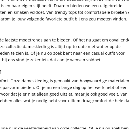
 is en haar eigen stijl heeft. Daarom bieden we een uitgebreide
ften en smaken voldoet. Van trendy tops tot comfortabele broeken
arom je jouw volgende favoriete outfit bij ons zou moeten vinden.
d de laatste modetrends aan te bieden. Of het nu gaat om opvallend
nze collectie dameskleding is altijd up-to-date met wat er op de
den te zien is. Of je nu op zoek bent naar een casual outfit voor
, bij ons vind je zeker iets dat aan je wensen voldoet.
r
omfort. Onze dameskleding is gemaakt van hoogwaardige materialen
e pasvorm bieden. Of je nu een lange dag op het werk hebt of een
voor dat je er niet alleen goed uitziet, maar je ook goed voelt. Van
hebben alles wat je nodig hebt voor ultiem draagcomfort de hele d
ne.nl is de veelzijdigheid van onze collectie. Of je nu op zoek ben