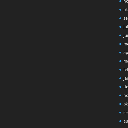
no
ok
se
ju
ju
me
ap
ma
fe
ja
de
no
ok
se
au