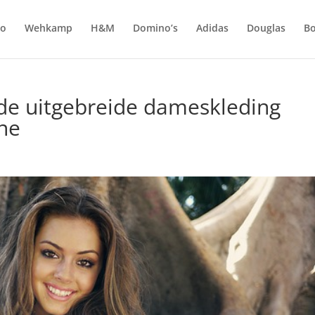
do
Wehkamp
H&M
Domino’s
Adidas
Douglas
Bo
 de uitgebreide dameskleding
ine