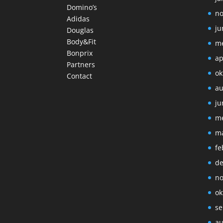
Domino’s
no
Adidas
ju
Douglas
Body&Fit
me
Bonprix
ap
Partners
ok
Contact
au
ju
me
ma
fe
de
no
ok
se
au