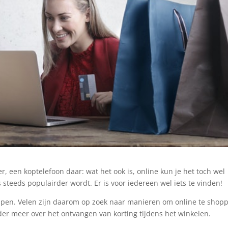
, een koptelefoon daar: wat het ook is, online kun je het toch wel
 steeds populairder wordt. Er is voor iedereen wel iets te vinden!
hoppen. Velen zijn daarom op zoek naar manieren om online te shop
nder meer over het ontvangen van korting tijdens het winkelen.