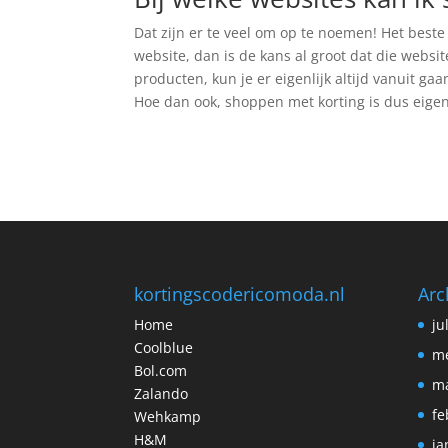
Dat zijn er te veel om op te noemen! Het beste
website, dan is de kans al groot dat die websi
producten, kun je er eigenlijk altijd vanuit ga
Hoe dan ook, shoppen met korting is dus eigenli
kortingscodericomoda.nl
Arc
Home
ju
Coolblue
me
Bol.com
ma
Zalando
fe
Wehkamp
H&M
ja