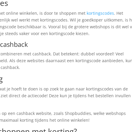
des
 het online winkelen, is door te shoppen met
kortingscodes
. Het
enlijk wel werkt met kortingscodes. Wil je goedkoper uitkomen, is h
ingscode beschikbaar is. Vooral bij de grotere webshops is dit wel 
je steeds vaker voor een kortingscode kiezen.
 cashback
combineren met cashback. Dat betekent: dubbel voordeel! Veel
meld. Als deze websites daarnaast een kortingscode aanbieden, kun
 cashback.
g
wat je hoeft te doen is op zoek te gaan naar kortingscodes van de
e ziet direct de actiecode! Deze kun je tijdens het bestellen invulle
n op een cashback website, zoals Shopbuddies, welke webshops
maximaal korting tijdens het online winkelen!
 shoppen met korting?