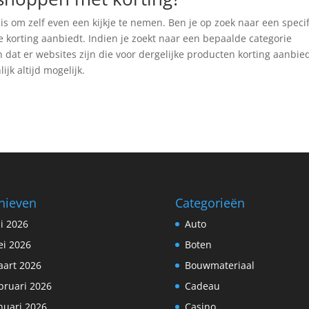
 is om zelf even een kijkje te nemen. Ben je op zoek naar een speci
te korting aanbiedt. Indien je zoekt naar een bepaalde categorie
an dat er websites zijn die voor dergelijke producten korting aanbie
jk altijd mogelijk.
hieven
Categorieën
li 2026
Auto
i 2026
Boten
art 2026
Bouwmateriaal
bruari 2026
Cadeau
nuari 2026
Casino