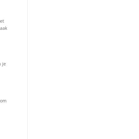
et
vaak
 je
n om