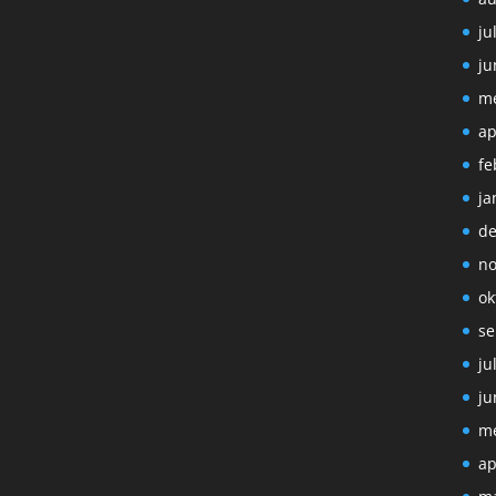
ju
ju
me
ap
fe
ja
de
no
ok
se
ju
ju
me
ap