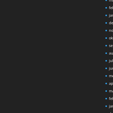
ma
fe
ja
de
no
ok
se
au
ju
ju
me
ap
ma
fe
ja