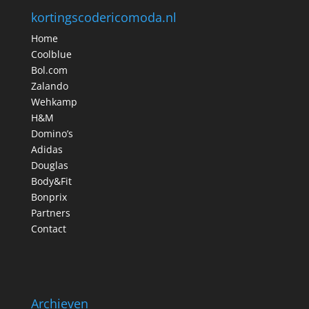
kortingscodericomoda.nl
Home
Coolblue
Bol.com
Zalando
Wehkamp
H&M
Domino’s
Adidas
Douglas
Body&Fit
Bonprix
Partners
Contact
Archieven