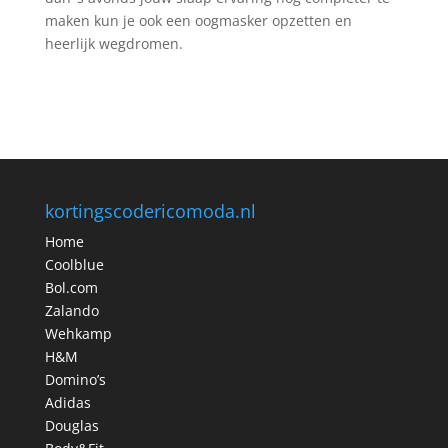
maken kun je ook een oogmasker opzetten en
heerlijk wegdromen.
kortingscodericomoda.nl
Home
Coolblue
Bol.com
Zalando
Wehkamp
H&M
Domino’s
Adidas
Douglas