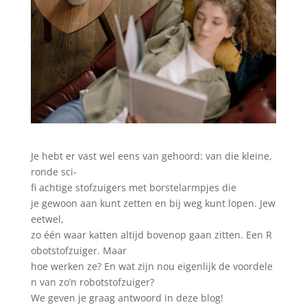
Je
hebt
er vast
wel
eens
van
gehoord
:
van die
kleine
,
ronde
sci-
fi
achtige
stofzuiger
s
met
borstelarmpjes
die
je
gewoon
aan
kunt
zetten
en
bij
weg
kunt
lopen
.
Jew
eetwel
,
zo
één
waar
katten
altijd
bovenop
gaan
zitten
.
Een
R
obotstofzuiger
.
Maar
hoe
werken
ze
?
En
wat
zijn
nou
eigenlijk
de
voordele
n
van
zo’n
robotstofzuiger
?
We
geven
je
graag
antwoord
in
deze
blog
!