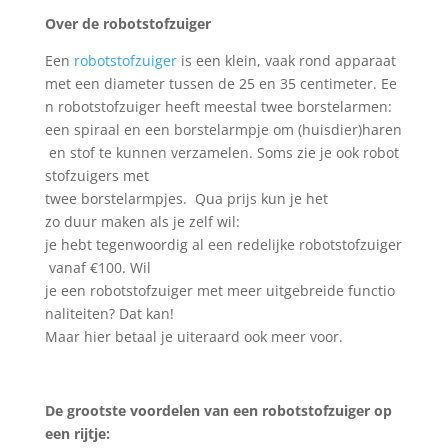
Over de
robotstofzuiger
Een
robotstofzuiger
is
een
klein
,
vaak
rond
apparaat
met
een
diameter
tussen
de
2
5
en
35
centimeter
.
Ee
n
robotstofzuiger
heeft
meestal
twee
borstelarmen
:
ee
n
spiraal
en
een
borstelarmpje
om
(
huisdier
)
haren
en
stof
te
kunnen
verzamelen
.
Soms
zie
je
ook
robot
stofzuigers
met
twee
borstelarmpjes
.
Qua
prijs
kun
je het
zo
duur
maken
als
je
zelf
wil
:
j
e
hebt
tegenwoordig
al
een
redelijke
robotstofzuiger
vanaf
€100
. Wil
je
een
robotstofzuige
r
met
meer
uitgebreide
functio
naliteiten
? Dat
kan
!
Maar
hier
betaal
je
uiteraard
ook
meer
voor
.
De
grootste
voordelen
van
een
robotstofzuiger
op
een
rijtje
: