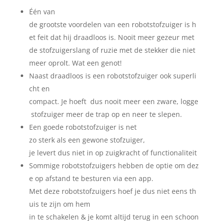
Één
van
de
grootste
v
oordelen
van
een
robotstofzuiger
is
h
et
feit
dat
hij
draadloos
is.
N
ooit
meer
gezeur
met
de
stofzuigerslang
of
ruzie
met
de
stekker
die
niet
meer
oprol
t
. Wat
een
genot
!
Naast
draadloos
is
een
robotstofzuiger
ook
super
li
cht
en
c
ompact
.
Je
hoeft
dus
nooit
meer
een
zware
,
logge
stofzuiger
meer
de trap op en
neer
te
slepen
.
Een
goede
robotstofzuiger
is net
zo
sterk
als
een
gewone
stofzuiger
,
je
lever
t
dus
niet
in
op
zuigkracht
of
functionaliteit
Sommige
robotstofzuigers
hebben
de
optie
om
dez
e
op
afstand
te
besturen
via
een
app.
Met
deze
robotstofzuigers
hoef
je
dus
niet
eens
th
uis
te
zijn
om hem
in
te
schakelen
&
je
komt
altijd
terug
in
een
schoon