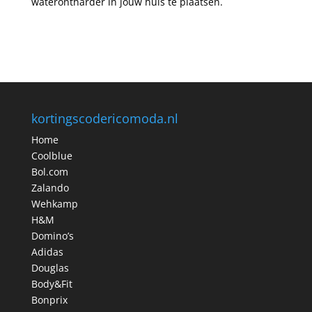
waterontharder in jouw huis te plaatsen.
kortingscodericomoda.nl
Home
Coolblue
Bol.com
Zalando
Wehkamp
H&M
Domino’s
Adidas
Douglas
Body&Fit
Bonprix