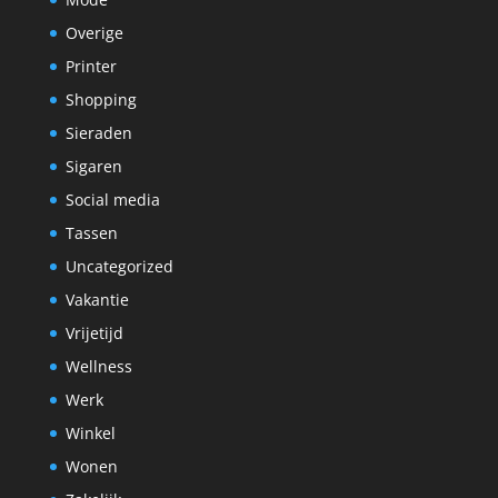
Overige
Printer
Shopping
Sieraden
Sigaren
Social media
Tassen
Uncategorized
Vakantie
Vrijetijd
Wellness
Werk
Winkel
Wonen