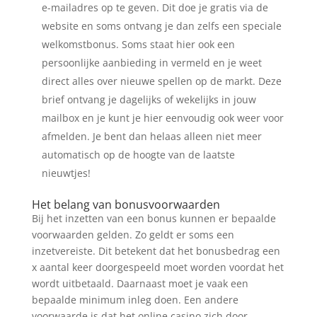
e-mailadres op te geven. Dit doe je gratis via de
website en soms ontvang je dan zelfs een speciale
welkomstbonus. Soms staat hier ook een
persoonlijke aanbieding in vermeld en je weet
direct alles over nieuwe spellen op de markt. Deze
brief ontvang je dagelijks of wekelijks in jouw
mailbox en je kunt je hier eenvoudig ook weer voor
afmelden. Je bent dan helaas alleen niet meer
automatisch op de hoogte van de laatste
nieuwtjes!
Het belang van bonusvoorwaarden
Bij het inzetten van een bonus kunnen er bepaalde
voorwaarden gelden. Zo geldt er soms een
inzetvereiste. Dit betekent dat het bonusbedrag een
x aantal keer doorgespeeld moet worden voordat het
wordt uitbetaald. Daarnaast moet je vaak een
bepaalde minimum inleg doen. Een andere
voorwaarde is dat het online casino zich door