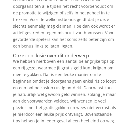
doorgaans ten alle tijden het recht voorbehoudt om
de promotie te wijzigen of zelfs in het geheel in te
trekken. Voor de welkomstbonus geldt dat je deze
slechts eenmalig mag claimen. Hoe dan ook wordt er
actief gestreden tegen misbruik van bonussen. Voor
gevorderde spelers kan het soms zelfs beter zijn om
een bonus links te laten liggen.
Onze conclusie over dit onderwerp
We hebben hierboven een aantal belangrijke tips op
een rij gezet waarmee jij gratis geld kunt krijgen om
mee te gokken. Dat is een leuke manier om te
beginnen omdat je doorgaans geen enkel risico loopt
en een online casino rustig ontdekt. Daarnaast kun
je natuurlijk wel gewoon geld winnen, zolang je maar
aan de voorwaarden voldoet. Wij wensen je veel
plezier met het gratis gokken en wees niet verrast als
je hierdoor een leuke prijs ontvangt. Bovenstaande
tips helpen je in ieder geval al een heel eind op weg.