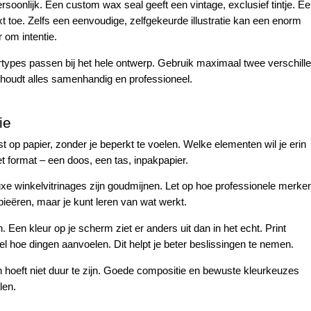
rsoonlijk. Een custom wax seal geeft een vintage, exclusief tintje. E
t toe. Zelfs een eenvoudige, zelfgekeurde illustratie kan een enorm
 om intentie.
ettertypes passen bij het hele ontwerp. Gebruik maximaal twee verschill
it houdt alles samenhandig en professioneel.
ie
st op papier, zonder je beperkt te voelen. Welke elementen wil je erin
t format – een doos, een tas, inpakpapier.
luxe winkelvitrinages zijn goudmijnen. Let op hoe professionele merke
pieëren, maar je kunt leren van wat werkt.
Een kleur op je scherm ziet er anders uit dan in het echt. Print
l hoe dingen aanvoelen. Dit helpt je beter beslissingen te nemen.
gn hoeft niet duur te zijn. Goede compositie en bewuste kleurkeuzes
len.