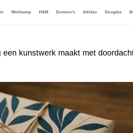
do
Wehkamp
H&M
Domino’s
Adidas
Douglas
B
g een kunstwerk maakt met doordach