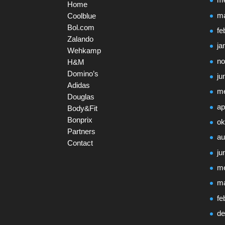
me
Home
ma
Coolblue
Bol.com
fe
Zalando
ja
Wehkamp
no
H&M
Domino’s
ju
Adidas
me
Douglas
ap
Body&Fit
Bonprix
ok
Partners
au
Contact
ju
me
ma
fe
de