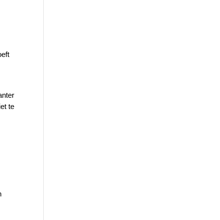
eft
anter
et te
n