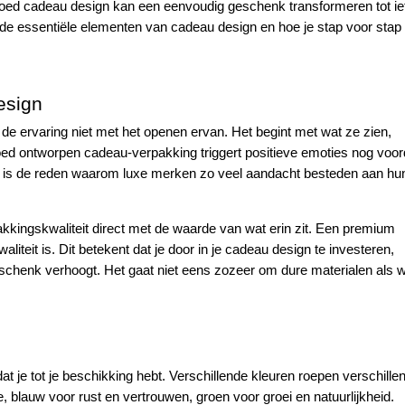
. Goed cadeau design kan een eenvoudig geschenk transformeren tot ie
 de essentiële elementen van cadeau design en hoe je stap voor stap
esign
e ervaring niet met het openen ervan. Het begint met wat ze zien,
oed ontworpen cadeau-verpakking triggert positieve emoties nog voor
it is de reden waarom luxe merken zo veel aandacht besteden aan hu
kingskwaliteit direct met de waarde van wat erin zit. Een premium
liteit is. Dit betekent dat je door in je cadeau design te investeren,
henk verhoogt. Het gaat niet eens zozeer om dure materialen als w
at je tot je beschikking hebt. Verschillende kleuren roepen verschille
 blauw voor rust en vertrouwen, groen voor groei en natuurlijkheid.