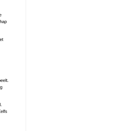
e
chap
et
eelt.
ig
.
Zelfs