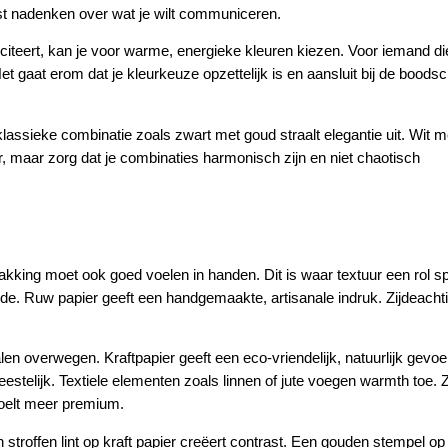
st nadenken over wat je wilt communiceren.
iciteert, kan je voor warme, energieke kleuren kiezen. Voor iemand di
Het gaat erom dat je kleurkeuze opzettelijk is en aansluit bij de boods
lassieke combinatie zoals zwart met goud straalt elegantie uit. Wit m
r, maar zorg dat je combinaties harmonisch zijn en niet chaotisch
akking moet ook goed voelen in handen. Dit is waar textuur een rol sp
de. Ruw papier geeft een handgemaakte, artisanale indruk. Zijdeacht
en overwegen. Kraftpapier geeft een eco-vriendelijk, natuurlijk gevoel
feestelijk. Textiele elementen zoals linnen of jute voegen warmth toe. 
voelt meer premium.
 stroffen lint op kraft papier creëert contrast. Een gouden stempel op