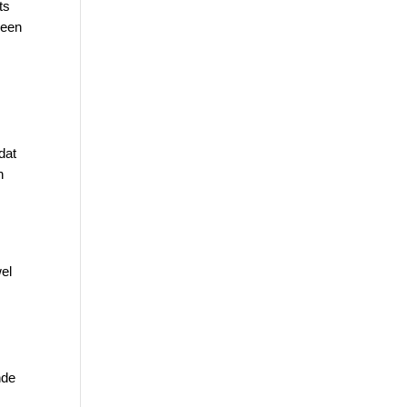
ts
 een
dat
n
el
nde