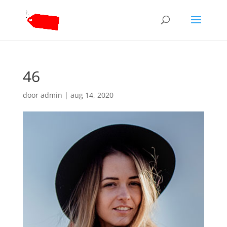
46
door
admin
|
aug 14, 2020