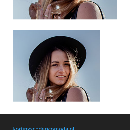
kortingscodericomoda.nl