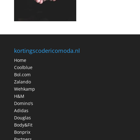
kortingscodericomoda.nl
Home
Coolblue
Bol.com
Zalando
Wehkamp
H&M
Domino’s
Adidas
Douglas
Body&Fit
Bonprix
Partners